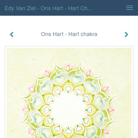
Edy Van Ziel - Ons Hart - Hart Chakra
Tog
navi
Ons Hart - Hart chakra