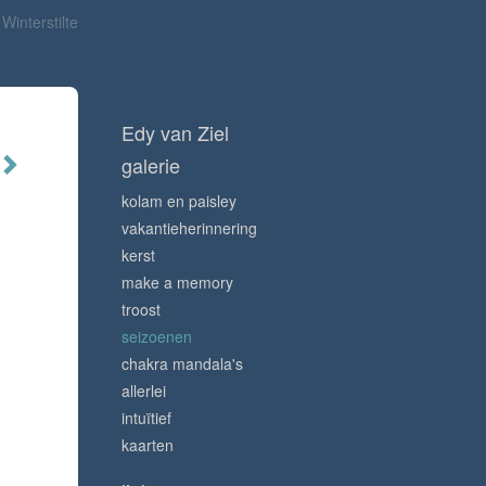
Winterstilte
Edy van Ziel
galerie
kolam en paisley
vakantieherinnering
kerst
make a memory
troost
seizoenen
chakra mandala's
allerlei
intuïtief
kaarten