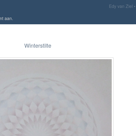
Edy van Ziel
nt aan
.
Winterstilte