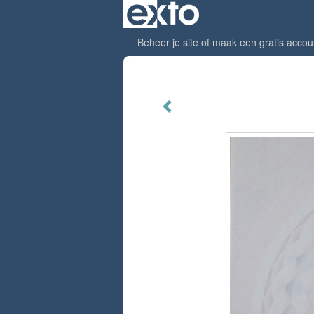
Beheer je site
of
maak een gratis accou